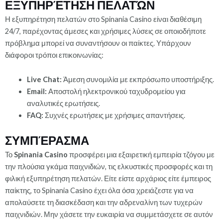
ΕΞΥΠΗΡΈΤΗΣΗ ΠΕΛΑΤΏΝ
Η εξυπηρέτηση πελατών στο Spinania Casino είναι διαθέσιμη
24/7, παρέχοντας άμεσες και χρήσιμες λύσεις σε οποιοδήποτε
πρόβλημα μπορεί να συναντήσουν οι παίκτες. Υπάρχουν
διάφοροι τρόποι επικοινωνίας:
Live Chat:
Άμεση συνομιλία με εκπρόσωπο υποστήριξης.
Email:
Αποστολή ηλεκτρονικού ταχυδρομείου για
αναλυτικές ερωτήσεις.
FAQ:
Συχνές ερωτήσεις με χρήσιμες απαντήσεις.
ΣΥΜΠΈΡΑΣΜΑ
Το
Spinania Casino
προσφέρει μια εξαιρετική εμπειρία τζόγου με
την πλούσια γκάμα παιχνιδιών, τις ελκυστικές προσφορές και τη
φιλική εξυπηρέτηση πελατών. Είτε είστε αρχάριος είτε έμπειρος
παίκτης, το Spinania Casino έχει όλα όσα χρειάζεστε για να
απολαύσετε τη διασκέδαση και την αδρεναλίνη των τυχερών
παιχνιδιών. Μην χάσετε την ευκαιρία να συμμετάσχετε σε αυτόν