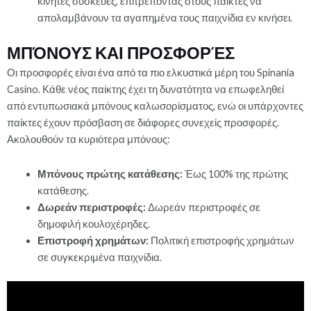
κινητές συσκευές, επιτρέποντας στους παίκτες να
απολαμβάνουν τα αγαπημένα τους παιχνίδια εν κινήσει.
ΜΠΌΝΟΥΣ ΚΑΙ ΠΡΟΣΦΟΡΈΣ
Οι προσφορές είναι ένα από τα πιο ελκυστικά μέρη του Spinania
Casino. Κάθε νέος παίκτης έχει τη δυνατότητα να επωφεληθεί
από εντυπωσιακά μπόνους καλωσορίσματος, ενώ οι υπάρχοντες
παίκτες έχουν πρόσβαση σε διάφορες συνεχείς προσφορές.
Ακολουθούν τα κυριότερα μπόνους:
Μπόνους πρώτης κατάθεσης:
Έως 100% της πρώτης
κατάθεσης.
Δωρεάν περιστροφές:
Δωρεάν περιστροφές σε
δημοφιλή κουλοχέρηδες.
Επιστροφή χρημάτων:
Πολιτική επιστροφής χρημάτων
σε συγκεκριμένα παιχνίδια.