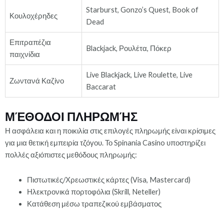
Starburst, Gonzo’s Quest, Book of
Κουλοχέρηδες
Dead
Επιτραπέζια
Blackjack, Ρουλέτα, Πόκερ
παιχνίδια
Live Blackjack, Live Roulette, Live
Ζωντανά Καζίνο
Baccarat
ΜΈΘΟΔΟΙ ΠΛΗΡΩΜΉΣ
Η ασφάλεια και η ποικιλία στις επιλογές πληρωμής είναι κρίσιμες
για μια θετική εμπειρία τζόγου. Το Spinania Casino υποστηρίζει
πολλές αξιόπιστες μεθόδους πληρωμής:
Πιστωτικές/Χρεωστικές κάρτες (Visa, Mastercard)
Ηλεκτρονικά πορτοφόλια (Skrill, Neteller)
Κατάθεση μέσω τραπεζικού εμβάσματος