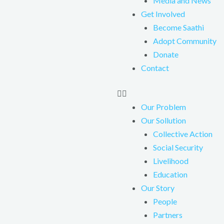
Media and News
Get Involved
Become Saathi
Adopt Community
Donate
Contact
Our Problem
Our Sollution
Collective Action
Social Security
Livelihood
Education
Our Story
People
Partners