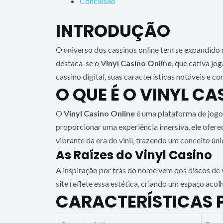
Conclusão
INTRODUÇÃO
O universo dos cassinos online tem se expandido 
destaca-se o
Vinyl Casino Online
, que cativa j
cassino digital, suas características notáveis e c
O QUE É O VINYL CA
O
Vinyl Casino Online
é uma plataforma de jogos
proporcionar uma experiência imersiva, ele ofere
vibrante da era do vinil, trazendo um conceito úni
As Raízes do Vinyl Casino
A inspiração por trás do nome vem dos discos de v
site reflete essa estética, criando um espaço acol
CARACTERÍSTICAS P