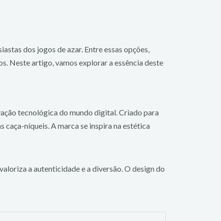
astas dos jogos de azar. Entre essas opções,
s. Neste artigo, vamos explorar a essência deste
vação tecnológica do mundo digital. Criado para
 caça-níqueis. A marca se inspira na estética
valoriza a autenticidade e a diversão. O design do