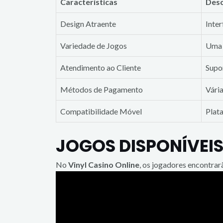
Características
Desc
Design Atraente
Inter
Variedade de Jogos
Uma e
Atendimento ao Cliente
Supor
Métodos de Pagamento
Vária
Compatibilidade Móvel
Plat
JOGOS DISPONÍVEI
No
Vinyl Casino Online
, os jogadores encontrar