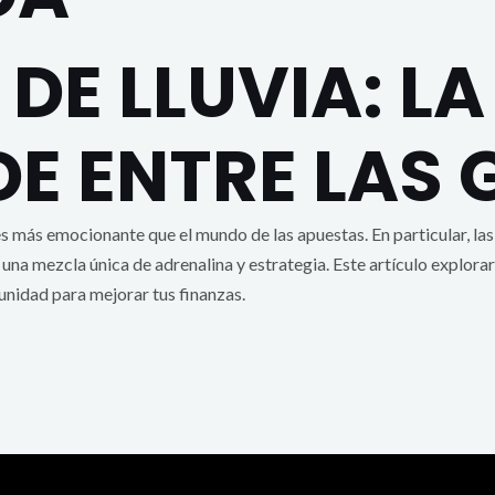
DE LLUVIA: L
DE ENTRE LAS
 es más emocionante que el mundo de las apuestas. En particular, la
una mezcla única de adrenalina y estrategia. Este artículo explorar
unidad para mejorar tus finanzas.