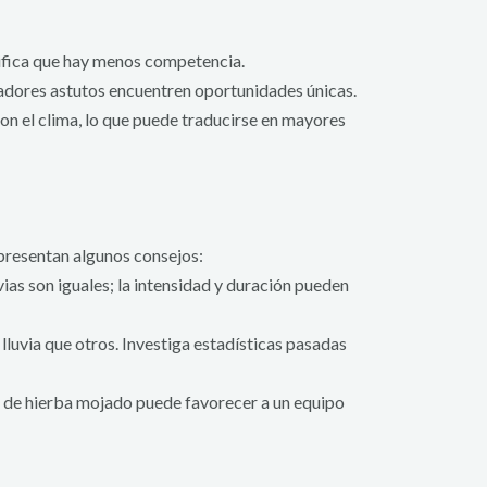
ifica que hay menos competencia.
stadores astutos encuentren oportunidades únicas.
n el clima, lo que puede traducirse en mayores
e presentan algunos consejos:
ias son iguales; la intensidad y duración pueden
luvia que otros. Investiga estadísticas pasadas
o de hierba mojado puede favorecer a un equipo