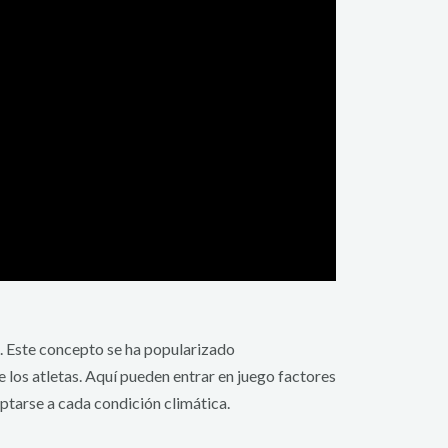
a. Este concepto se ha popularizado
e los atletas. Aquí pueden entrar en juego factores
ptarse a cada condición climática.