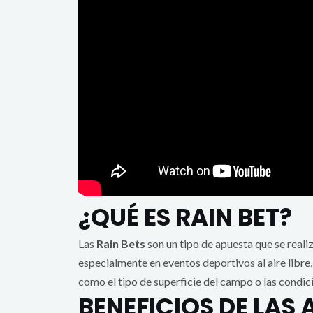
¿QUÉ ES RAIN BET?
Las
Rain Bets
son un tipo de apuesta que se reali
especialmente en eventos deportivos al aire libre,
como el tipo de superficie del campo o las condic
BENEFICIOS DE LAS 