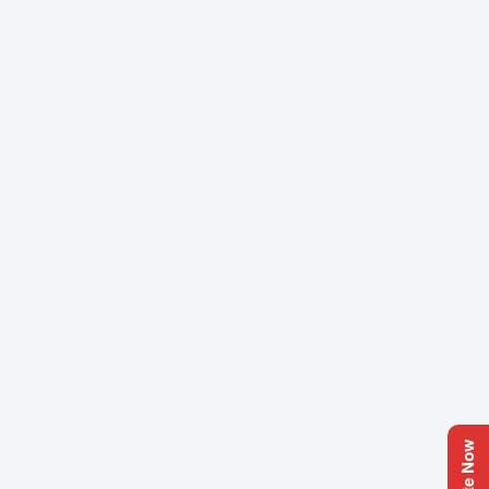
Donate Now