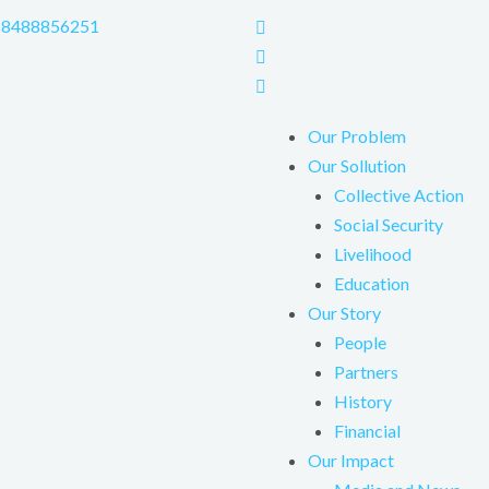
-8488856251
Our Problem
Our Sollution
Collective Action
Social Security
Livelihood
Education
Our Story
People
Partners
History
Financial
Our Impact