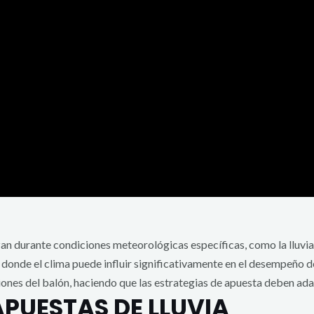
zan durante condiciones meteorológicas específicas, como la lluvi
 donde el clima puede influir significativamente en el desempeño d
iones del balón, haciendo que las estrategias de apuesta deben ada
APUESTAS DE LLUVIA