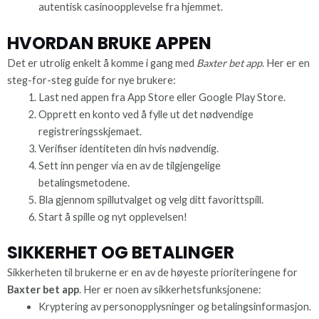
autentisk casinoopplevelse fra hjemmet.
HVORDAN BRUKE APPEN
Det er utrolig enkelt å komme i gang med
Baxter bet app
. Her er en
steg-for-steg guide for nye brukere:
Last ned appen fra App Store eller Google Play Store.
Opprett en konto ved å fylle ut det nødvendige
registreringsskjemaet.
Verifiser identiteten din hvis nødvendig.
Sett inn penger via en av de tilgjengelige
betalingsmetodene.
Bla gjennom spillutvalget og velg ditt favorittspill.
Start å spille og nyt opplevelsen!
SIKKERHET OG BETALINGER
Sikkerheten til brukerne er en av de høyeste prioriteringene for
Baxter bet app
. Her er noen av sikkerhetsfunksjonene:
Kryptering av personopplysninger og betalingsinformasjon.