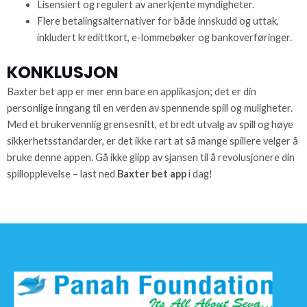
Lisensiert og regulert av anerkjente myndigheter.
Flere betalingsalternativer for både innskudd og uttak,
inkludert kredittkort, e-lommebøker og bankoverføringer.
KONKLUSJON
Baxter bet app er mer enn bare en applikasjon; det er din
personlige inngang til en verden av spennende spill og muligheter.
Med et brukervennlig grensesnitt, et bredt utvalg av spill og høye
sikkerhetsstandarder, er det ikke rart at så mange spillere velger å
bruke denne appen. Gå ikke glipp av sjansen til å revolusjonere din
spillopplevelse – last ned
Baxter bet app
i dag!