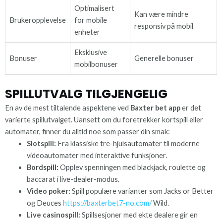
Optimalisert
Kan være mindre
Brukeropplevelse
for mobile
responsiv på mobil
enheter
Eksklusive
Bonuser
Generelle bonuser
mobilbonuser
SPILLUTVALG TILGJENGELIG
En av de mest tiltalende aspektene ved
Baxter bet app
er det
varierte spillutvalget. Uansett om du foretrekker kortspill eller
automater, finner du alltid noe som passer din smak:
Slotspill:
Fra klassiske tre-hjulsautomater til moderne
videoautomater med interaktive funksjoner.
Bordspill:
Opplev spenningen med blackjack, roulette og
baccarat i live-dealer-modus.
Video poker:
Spill populære varianter som Jacks or Better
og Deuces
https://baxterbet7-no.com/
Wild.
Live casinospill:
Spillsesjoner med ekte dealere gir en