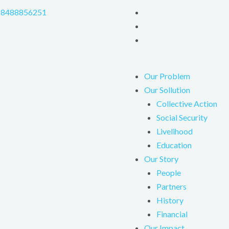
-8488856251
Our Problem
Our Sollution
Collective Action
Social Security
Livelihood
Education
Our Story
People
Partners
History
Financial
Our Impact