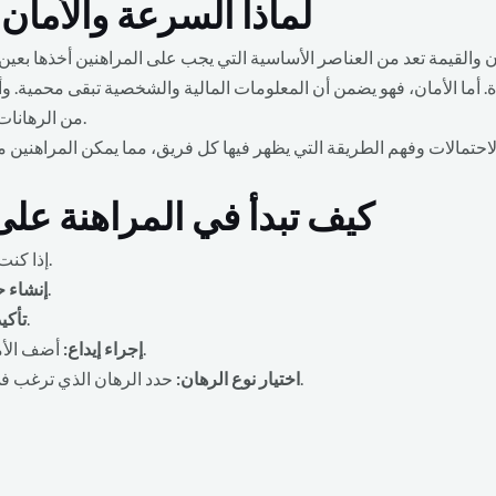
لماذا السرعة والأمان 
والقيمة تعد من العناصر الأساسية التي يجب على المراهنين أخذها بعين 
 أما الأمان، فهو يضمن أن المعلومات المالية والشخصية تبقى محمية. وأخ
من الرهانات، لذا من المهم التأكد من فهم الاحتمالات بشكل صحيح.
 الاحتمالات وفهم الطريقة التي يظهر فيها كل فريق، مما يمكن المراهنين م
كيف تبدأ في المراهنة على 
إذا كنت جديداً في عالم المراهنات، إليك خطوات مُبسطة لتبدأ.
قم بالتسجيل في منصة مراهنة موثوقة.
إنشاء 
تأكد من صحة البيانات التي قدمتها.
تأكي
أضف الأموال إلى حسابك باستخدام طريقة دفع مناسبة.
إجراء إيداع:
حدد الرهان الذي ترغب في وضعه، سواء كان على الفائز أو عدد الأهداف.
اختيار نوع الرهان: