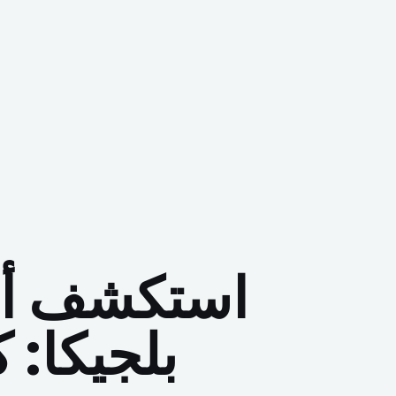
استكشف أفض
بلجيكا: ك