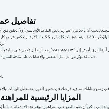
تفاصيل عملي
 بلجيكا، يجب أن تأخذ في اعتبارك بعض النقاط الأساسية. أولاً، تحقق من
على سبيل المثال، تشير الاحتمالات إلى أن فوز إسبانيا يُقدَّر بـ 3
الرئيسيين مثل كيفين دي بروين يمكن أن يُحدث فرقًا كبيرًا.
يجب أيضًا أن تكون على دراية بالظروف المحيطة بالمباراة. مثلاً، تُق
ذلك، قد تؤثر عوامل مثل الطقس والإصابات على نتيجة المباراة، مما يجعل المعلومات تُعتبر ذات قيمة عالية للمراهنين.
احرص على معرفة الظروف الجوية يوم المباراة.
المزايا الرئيسية للمراهن
ئد التي يمكن أن تعود بالنفع على المراهنين. توفر هذه الأنشطة حماساً إضا