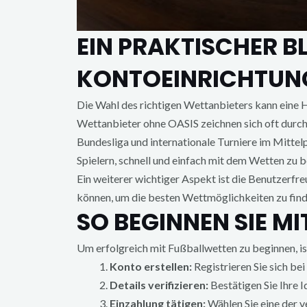
EIN PRAKTISCHER BL
KONTOEINRICHTUN
Die Wahl des richtigen Wettanbieters kann eine 
Wettanbieter ohne OASIS zeichnen sich oft durch
Bundesliga und internationale Turniere im Mittel
Spielern, schnell und einfach mit dem Wetten zu 
Ein weiterer wichtiger Aspekt ist die Benutzerfre
können, um die besten Wettmöglichkeiten zu find
SO BEGINNEN SIE M
Um erfolgreich mit Fußballwetten zu beginnen, ist
Konto erstellen:
Registrieren Sie sich be
Details verifizieren:
Bestätigen Sie Ihre I
Einzahlung tätigen:
Wählen Sie eine der v