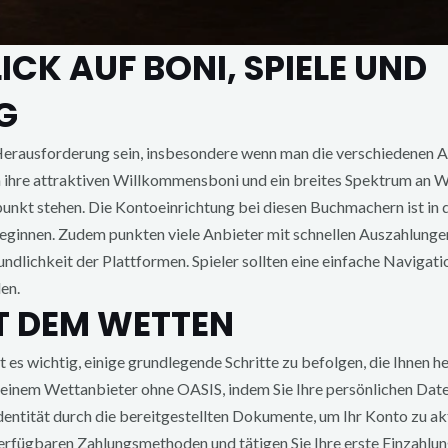
ICK AUF BONI, SPIELE UND
G
Herausforderung sein, insbesondere wenn man die verschiedenen A
 ihre attraktiven Willkommensboni und ein breites Spektrum an W
punkt stehen. Die Kontoeinrichtung bei diesen Buchmachern ist in 
beginnen. Zudem punkten viele Anbieter mit schnellen Auszahlungen
undlichkeit der Plattformen. Spieler sollten eine einfache Naviga
en.
IT DEM WETTEN
 es wichtig, einige grundlegende Schritte zu befolgen, die Ihnen he
i einem Wettanbieter ohne OASIS, indem Sie Ihre persönlichen Dat
dentität durch die bereitgestellten Dokumente, um Ihr Konto zu akt
erfügbaren Zahlungsmethoden und tätigen Sie Ihre erste Einzahlun