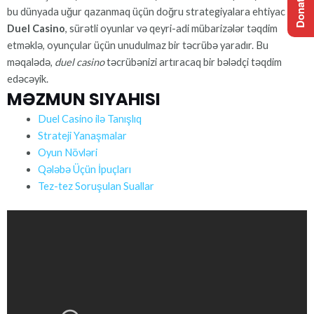
bu dünyada uğur qazanmaq üçün doğru strategiyalara ehtiyac var.
Duel Casino
, sürətli oyunlar və qeyri-adi mübarizələr təqdim
etməklə, oyunçular üçün unudulmaz bir təcrübə yaradır. Bu
məqalədə,
duel casino
təcrübənizi artıracaq bir bələdçi təqdim
edəcəyik.
MƏZMUN SIYAHISI
Duel Casino ilə Tanışlıq
Strateji Yanaşmalar
Oyun Növləri
Qələbə Üçün İpuçları
Tez-tez Soruşulan Suallar