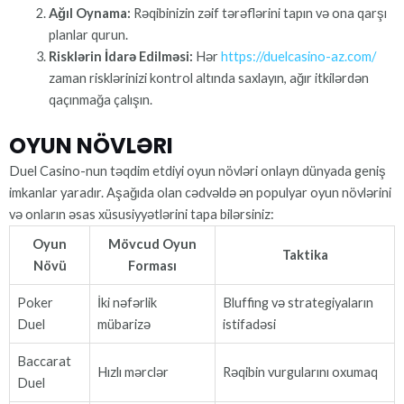
Ağıl Oynama:
Rəqibinizin zəif tərəflərini tapın və ona qarşı
planlar qurun.
Risklərin İdarə Edilməsi:
Hər
https://duelcasino-az.com/
zaman risklərinizi kontrol altında saxlayın, ağır itkilərdən
qaçınmağa çalışın.
OYUN NÖVLƏRI
Duel Casino-nun təqdim etdiyi oyun növləri onlayn dünyada geniş
imkanlar yaradır. Aşağıda olan cədvəldə ən populyar oyun növlərini
və onların əsas xüsusiyyətlərini tapa bilərsiniz:
Oyun
Mövcud Oyun
Taktika
Növü
Forması
Poker
İki nəfərlik
Bluffing və strategiyaların
Duel
mübarizə
istifadəsi
Baccarat
Hızlı mərclər
Rəqibin vurgularını oxumaq
Duel