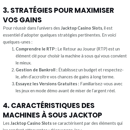
3. STRATÉGIES POUR MAXIMISER
VOS GAINS
Pour réussir dans l’univers des
Jacktop Casino Slots
, il est
essentiel d’adopter quelques stratégies pertinentes. En voici
quelques-unes :
Comprendre le RTP :
Le Retour au Joueur (RTP) est un
élément clé pour choisir la machine à sous qui vous convient
le mieux.
Gestion de Bankroll :
Établissez un budget et respectez-
le, afin d’accroître vos chances de gains à long terme.
Essayez les Versions Gratuites :
Familiarisez-vous avec
les jeux en mode démo avant de miser de l’argent réel.
4. CARACTÉRISTIQUES DES
MACHINES À SOUS JACKTOP
Les
Jacktop Casino Slots
se caractérisent par des éléments qui