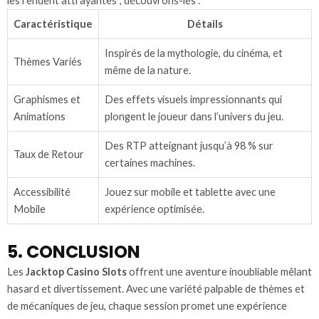
les rendent attrayantes ; découvrons-les :
Caractéristique
Détails
Inspirés de la mythologie, du cinéma, et
Thèmes Variés
même de la nature.
Graphismes et
Des effets visuels impressionnants qui
Animations
plongent le joueur dans l’univers du jeu.
Des RTP atteignant jusqu’à 98 % sur
Taux de Retour
certaines machines.
Accessibilité
Jouez sur mobile et tablette avec une
Mobile
expérience optimisée.
5. CONCLUSION
Les
Jacktop Casino Slots
offrent une aventure inoubliable mêlant
hasard et divertissement. Avec une variété palpable de thèmes et
de mécaniques de jeu, chaque session promet une expérience