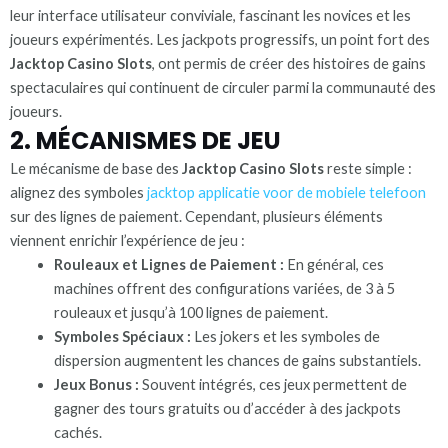
leur interface utilisateur conviviale, fascinant les novices et les
joueurs expérimentés. Les jackpots progressifs, un point fort des
Jacktop Casino Slots
, ont permis de créer des histoires de gains
spectaculaires qui continuent de circuler parmi la communauté des
joueurs.
2. MÉCANISMES DE JEU
Le mécanisme de base des
Jacktop Casino Slots
reste simple :
alignez des symboles
jacktop applicatie voor de mobiele telefoon
sur des lignes de paiement. Cependant, plusieurs éléments
viennent enrichir l’expérience de jeu :
Rouleaux et Lignes de Paiement :
En général, ces
machines offrent des configurations variées, de 3 à 5
rouleaux et jusqu’à 100 lignes de paiement.
Symboles Spéciaux :
Les jokers et les symboles de
dispersion augmentent les chances de gains substantiels.
Jeux Bonus :
Souvent intégrés, ces jeux permettent de
gagner des tours gratuits ou d’accéder à des jackpots
cachés.