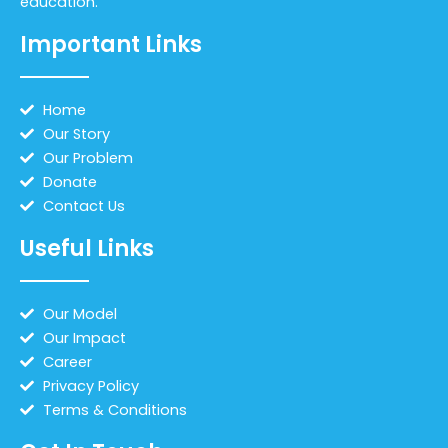
education.
Important Links
Home
Our Story
Our Problem
Donate
Contact Us
Useful Links
Our Model
Our Impact
Career
Privacy Policy
Terms & Conditions