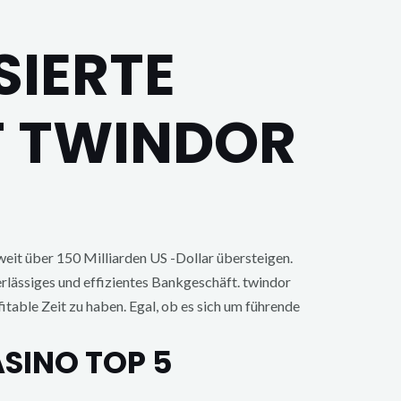
SIERTE
T TWINDOR
it über 150 Milliarden US -Dollar übersteigen.
erlässiges und effizientes Bankgeschäft. twindor
fitable Zeit zu haben. Egal, ob es sich um führende
SINO TOP 5