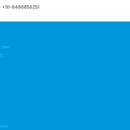
+91-8488856251
ction
ty
News