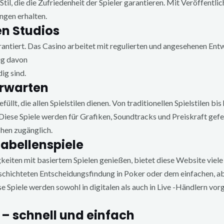
til, die die Zufriedenheit der Spieler garantieren. Mit Veröffentl
gen erhalten.
en Studios
 garantiert. Das Casino arbeitet mit regulierten und angesehenen 
ig davon
ig sind.
erwarten
füllt, die allen Spielstilen dienen. Von traditionellen Spielstilen bi
iese Spiele werden für Grafiken, Soundtracks und Preiskraft gefeie
chen zugänglich.
abellenspiele
keiten mit basiertem Spielen genießen, bietet diese Website viele
geschichteten Entscheidungsfindung in Poker oder dem einfachen, ab
e Spiele werden sowohl in digitalen als auch in Live -Händlern vorg
 – schnell und einfach