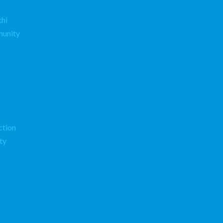
hi
unity
ction
ty