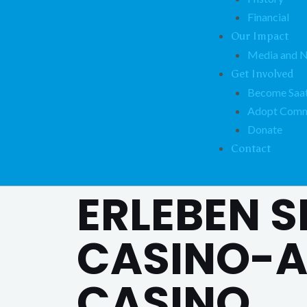
Financial
Our Impact
Media and 
Get Involved
Become Saat
Adopt Comm
Donate
Contact
ERLEBEN S
CASINO-A
CASINO