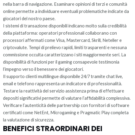
nella barra di navigazione. Esaminare opinioni di terzi e comunità
online permette a individuare eventuali problematiche indicate da
giocatori del nostro paese.
I sistemi di transazione disponibili indicano molto sulla credibilità
della piattaforma: operatori professionali collaborano con
processori affermati come Visa, Mastercard, Skrill, Neteller e
criptovalute. Tempi di prelievo rapidi, limiti trasparenti e nessuna
commissione occulta caratterizzano i siti maggiormente seri. La
disponibilità di funzioni per il gaming consapevole testimonia
l’impegno verso il benessere dei giocatori.
Il supporto clienti multilingue disponibile 24/7 tramite chat live,
email e telefono rappresenta un indicatore di professionalità.
Testare la reattività del servizio assistenza prima di effettuare
depositi significativi permette di valutare l’affidabilità complessiva.
Verificare l’autenticità delle partnership con fornitori di software
certificati come NetEnt, Microgaming e Pragmatic Play completa
la valutazione di sicurezza.
BENEFICI STRAORDINARI DEI