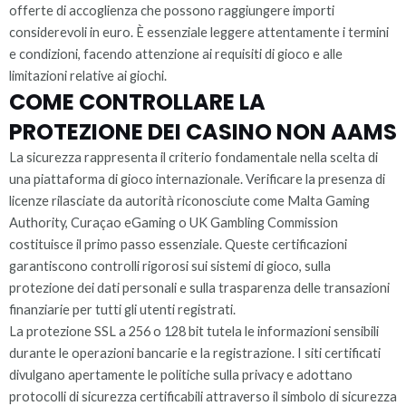
offerte di accoglienza che possono raggiungere importi
considerevoli in euro. È essenziale leggere attentamente i termini
e condizioni, facendo attenzione ai requisiti di gioco e alle
limitazioni relative ai giochi.
COME CONTROLLARE LA
PROTEZIONE DEI CASINO NON AAMS
La sicurezza rappresenta il criterio fondamentale nella scelta di
una piattaforma di gioco internazionale. Verificare la presenza di
licenze rilasciate da autorità riconosciute come Malta Gaming
Authority, Curaçao eGaming o UK Gambling Commission
costituisce il primo passo essenziale. Queste certificazioni
garantiscono controlli rigorosi sui sistemi di gioco, sulla
protezione dei dati personali e sulla trasparenza delle transazioni
finanziarie per tutti gli utenti registrati.
La protezione SSL a 256 o 128 bit tutela le informazioni sensibili
durante le operazioni bancarie e la registrazione. I siti certificati
divulgano apertamente le politiche sulla privacy e adottano
protocolli di sicurezza certificabili attraverso il simbolo di sicurezza