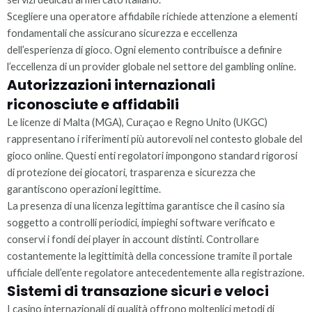
Scegliere una operatore affidabile richiede attenzione a elementi
fondamentali che assicurano sicurezza e eccellenza
dell’esperienza di gioco. Ogni elemento contribuisce a definire
l’eccellenza di un provider globale nel settore del gambling online.
Autorizzazioni internazionali
riconosciute e affidabili
Le licenze di Malta (MGA), Curaçao e Regno Unito (UKGC)
rappresentano i riferimenti più autorevoli nel contesto globale del
gioco online. Questi enti regolatori impongono standard rigorosi
di protezione dei giocatori, trasparenza e sicurezza che
garantiscono operazioni legittime.
La presenza di una licenza legittima garantisce che il casino sia
soggetto a controlli periodici, impieghi software verificato e
conservi i fondi dei player in account distinti. Controllare
costantemente la legittimità della concessione tramite il portale
ufficiale dell’ente regolatore antecedentemente alla registrazione.
Sistemi di transazione sicuri e veloci
I casino internazionali di qualità offrono molteplici metodi di