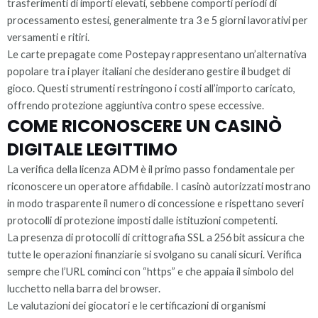
trasferimenti di importi elevati, sebbene comporti periodi di
processamento estesi, generalmente tra 3 e 5 giorni lavorativi per
versamenti e ritiri.
Le carte prepagate come Postepay rappresentano un’alternativa
popolare tra i player italiani che desiderano gestire il budget di
gioco. Questi strumenti restringono i costi all’importo caricato,
offrendo protezione aggiuntiva contro spese eccessive.
COME RICONOSCERE UN CASINÒ
DIGITALE LEGITTIMO
La verifica della licenza ADM è il primo passo fondamentale per
riconoscere un operatore affidabile. I casinò autorizzati mostrano
in modo trasparente il numero di concessione e rispettano severi
protocolli di protezione imposti dalle istituzioni competenti.
La presenza di protocolli di crittografia SSL a 256 bit assicura che
tutte le operazioni finanziarie si svolgano su canali sicuri. Verifica
sempre che l’URL cominci con “https” e che appaia il simbolo del
lucchetto nella barra del browser.
Le valutazioni dei giocatori e le certificazioni di organismi