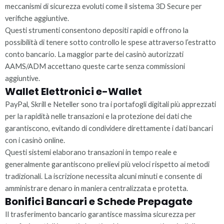
meccanismi di sicurezza evoluti come il sistema 3D Secure per
verifiche aggiuntive.
Questi strumenti consentono depositi rapidi e offrono la
possibilità di tenere sotto controllo le spese attraverso l’estratto
conto bancario. La maggior parte dei casinò autorizzati
AAMS/ADM accettano queste carte senza commissioni
aggiuntive.
Wallet Elettronici e-Wallet
PayPal, Skrill e Neteller sono tra i portafogli digitali più apprezzati
per la rapidità nelle transazioni e la protezione dei dati che
garantiscono, evitando di condividere direttamente i dati bancari
con i casinò online.
Questi sistemi elaborano transazioni in tempo reale e
generalmente garantiscono prelievi più veloci rispetto ai metodi
tradizionali. La iscrizione necessita alcuni minuti e consente di
amministrare denaro in maniera centralizzata e protetta.
Bonifici Bancari e Schede Prepagate
Il trasferimento bancario garantisce massima sicurezza per