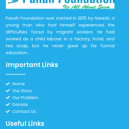
Panah Foundation was started in 2015 by Naresh, a
young man who had himself experienced the
difficulties faced by migrant workers. He had
worked as a child laborer in a factory, hotel, and
tea soap, but he never gave up his formal
education.
Important Links
Home
Our Story
Our Problem
Donate
Contact Us
Useful Links