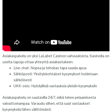
Asiakaspalvelu on yksi LaLabet Casinon vahvuuksista. Kasinolla on
useita tapoja ottaa yhteyttä asiakastukeen:
Live-chat: Nopea ja tehokas tapa saada apua
Sähköposti: Yksityiskohtaiset kysymykset hoidetaan
sähköisesti
UKK-osio: Hyödyllisiä vastauksia yleisiin kysymyksiin
Asiakaspalvelu on saatavilla 24/7, mikä tekee pelaamisesta
vaivattomampaa. Varaudu siihen, että saat vastaukset
kysymyksiisi lähes välittömästi.