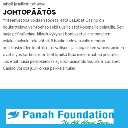
missä ja milloin tahansa.
JOHTOPÄÄTÖS
Yhteenvetona voidaan todeta, että LaLabet Casino on
houkutteleva vaihtoehto sekä uusille että kokeneille pelaajille. Sen
laaja pelivalikoima, kilpailukykyiset bonukset ja erinomainen
asiakaspalvelu tekevät siitä houkuttelevan vaihtoehdon
nettikasinoiden kentällä. Turvallisuus ja suojauksen varmistaminen
ovat myös korkea prioriteetti, mikä lisää mielenrauhaa pelaajille.
Jos etsit uusia pelikokemuksia ja bonusmahdollisuuksia, LaLabet
Casino voi olla juuri oikea paikka sinulle!