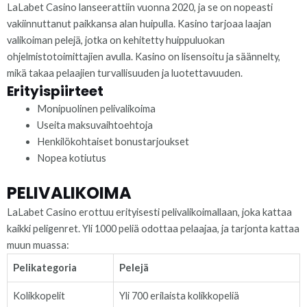
LaLabet Casino lanseerattiin vuonna 2020, ja se on nopeasti
vakiinnuttanut paikkansa alan huipulla. Kasino tarjoaa laajan
valikoiman pelejä, jotka on kehitetty huippuluokan
ohjelmistotoimittajien avulla. Kasino on lisensoitu ja säännelty,
mikä takaa pelaajien turvallisuuden ja luotettavuuden.
Erityispiirteet
Monipuolinen pelivalikoima
Useita maksuvaihtoehtoja
Henkilökohtaiset bonustarjoukset
Nopea kotiutus
PELIVALIKOIMA
LaLabet Casino erottuu erityisesti pelivalikoimallaan, joka kattaa
kaikki peligenret. Yli 1000 peliä odottaa pelaajaa, ja tarjonta kattaa
muun muassa:
Pelikategoria
Pelejä
Kolikkopelit
Yli 700 erilaista kolikkopeliä