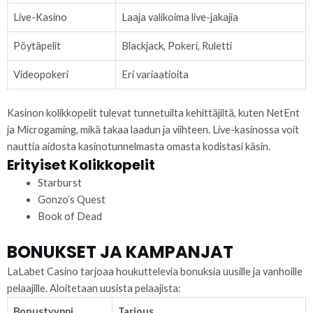
Live-Kasino
Laaja valikoima live-jakajia
Pöytäpelit
Blackjack, Pokeri, Ruletti
Videopokeri
Eri variaatioita
Kasinon kolikkopelit tulevat tunnetuilta kehittäjiltä, kuten NetEnt
ja Microgaming, mikä takaa laadun ja viihteen. Live-kasinossa voit
nauttia aidosta kasinotunnelmasta omasta kodistasi käsin.
Erityiset Kolikkopelit
Starburst
Gonzo’s Quest
Book of Dead
BONUKSET JA KAMPANJAT
LaLabet Casino tarjoaa houkuttelevia bonuksia uusille ja vanhoille
pelaajille. Aloitetaan uusista pelaajista:
Bonustyyppi
Tarjous