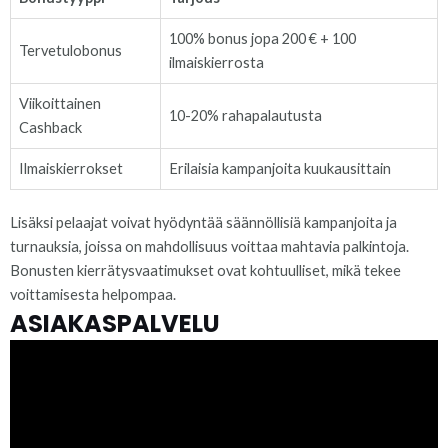
100% bonus jopa 200 € + 100
Tervetulobonus
ilmaiskierrosta
Viikoittainen
10-20% rahapalautusta
Cashback
Ilmaiskierrokset
Erilaisia kampanjoita kuukausittain
Lisäksi pelaajat voivat hyödyntää säännöllisiä kampanjoita ja
turnauksia, joissa on mahdollisuus voittaa mahtavia palkintoja.
Bonusten kierrätysvaatimukset ovat kohtuulliset, mikä tekee
voittamisesta helpompaa.
ASIAKASPALVELU