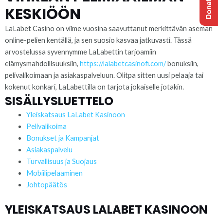
KESKIÖÖN
LaLabet Casino on viime vuosina saavuttanut merkittävän aseman
online-pelien kentällä, ja sen suosio kasvaa jatkuvasti. Tässä
arvostelussa syvennymme LaLabettin tarjoamiin
elämysmahdollisuuksiin,
https://lalabetcasinofi.com/
bonuksiin,
pelivalikoimaan ja asiakaspalveluun. Olitpa sitten uusi pelaaja tai
kokenut konkari, LaLabettilla on tarjota jokaiselle jotakin.
SISÄLLYSLUETTELO
Yleiskatsaus LaLabet Kasinoon
Pelivalikoima
Bonukset ja Kampanjat
Asiakaspalvelu
Turvallisuus ja Suojaus
Mobiilipelaaminen
Johtopäätös
YLEISKATSAUS LALABET KASINOON