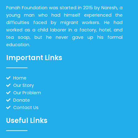
Panah Foundation was started in 2015 by Naresh, a
young man who had himself experienced the
difficulties faced by migrant workers. He had
worked as a child laborer in a factory, hotel, and
tea soap, but he never gave up his formal
education.
Important Links
Home
Our Story
Our Problem
Donate
Contact Us
Useful Links