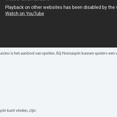
casino is het aanbod van spellen. Bij Nomaspin kunnen spelers een
pin kunt vinden, zijn: