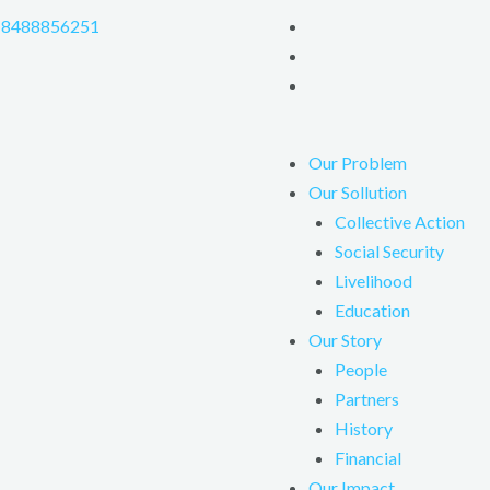
-8488856251
Our Problem
Our Sollution
Collective Action
Social Security
Livelihood
Education
Our Story
People
Partners
History
Financial
Our Impact