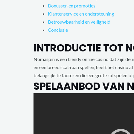
Bonussen en promoties
Klantenservice en ondersteuning
Betrouwbaarheid en veiligheid
Conclusie
INTRODUCTIE TOT 
Nomaspin is een trendy online casino dat zijn deu
en een breed scala aan spellen, heeft het casino 
belangrijkste factoren die een grote rol spelen bi
SPELAANBOD VAN 