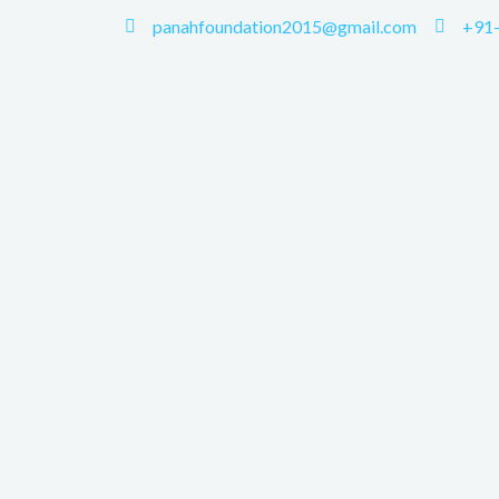
panahfoundation2015@gmail.com
+91