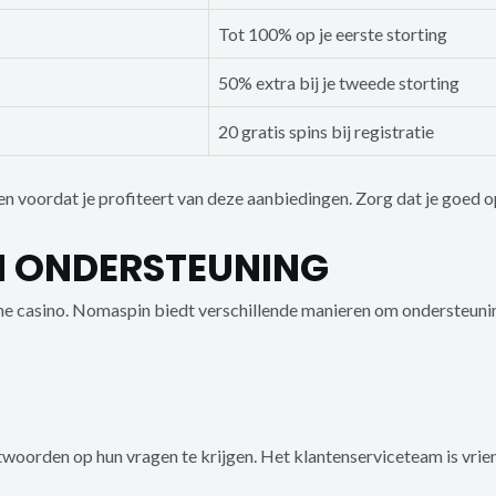
Tot 100% op je eerste storting
50% extra bij je tweede storting
20 gratis spins bij registratie
n voordat je profiteert van deze aanbiedingen. Zorg dat je goed o
N ONDERSTEUNING
ine casino. Nomaspin biedt verschillende manieren om ondersteunin
antwoorden op hun vragen te krijgen. Het klantenserviceteam is vrie