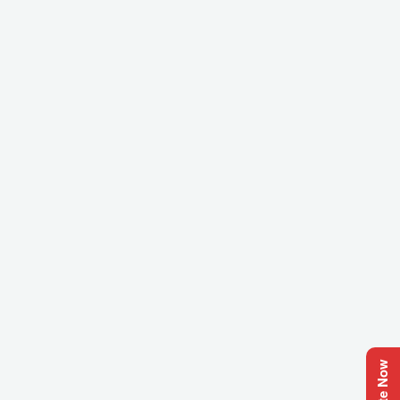
Donate Now