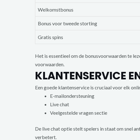
Welkomstbonus
Bonus voor tweede storting
Gratis spins
Het is essentieel om de bonusvoorwaarden te leze
voorwaarden.
KLANTENSERVICE E
Een goede klantenservice is cruciaal voor elk onl
E-mailondersteuning
Live chat
Veelgestelde vragen sectie
De live chat optie stelt spelers in staat om snel 
verbetert.