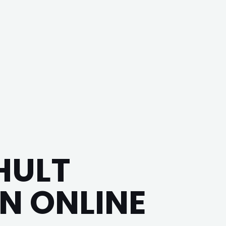
HULT
N ONLINE