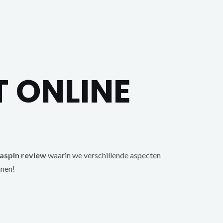
T ONLINE
spin review
waarin we verschillende aspecten
nnen!