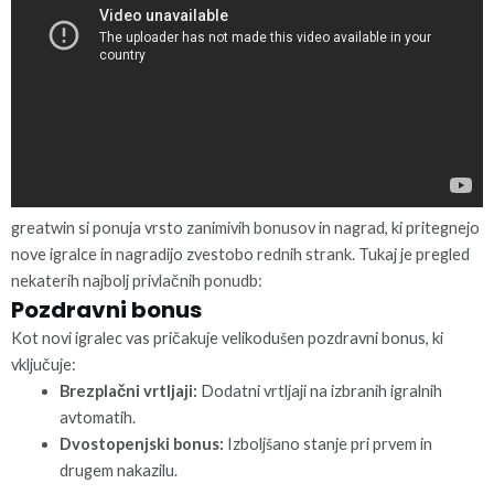
greatwin si ponuja vrsto zanimivih bonusov in nagrad, ki pritegnejo
nove igralce in nagradijo zvestobo rednih strank. Tukaj je pregled
nekaterih najbolj privlačnih ponudb:
Pozdravni bonus
Kot novi igralec vas pričakuje velikodušen pozdravni bonus, ki
vključuje:
Brezplačni vrtljaji:
Dodatni vrtljaji na izbranih igralnih
avtomatih.
Dvostopenjski bonus:
Izboljšano stanje pri prvem in
drugem nakazilu.