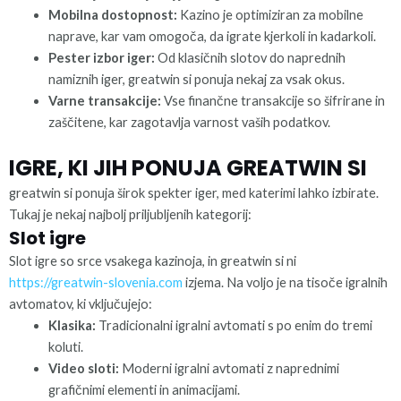
Mobilna dostopnost:
Kazino je optimiziran za mobilne
naprave, kar vam omogoča, da igrate kjerkoli in kadarkoli.
Pester izbor iger:
Od klasičnih slotov do naprednih
namiznih iger, greatwin si ponuja nekaj za vsak okus.
Varne transakcije:
Vse finančne transakcije so šifrirane in
zaščitene, kar zagotavlja varnost vaših podatkov.
IGRE, KI JIH PONUJA GREATWIN SI
greatwin si ponuja širok spekter iger, med katerimi lahko izbirate.
Tukaj je nekaj najbolj priljubljenih kategorij:
Slot igre
Slot igre so srce vsakega kazinoja, in greatwin si ni
https://greatwin-slovenia.com
izjema. Na voljo je na tisoče igralnih
avtomatov, ki vključujejo:
Klasika:
Tradicionalni igralni avtomati s po enim do tremi
koluti.
Video sloti:
Moderni igralni avtomati z naprednimi
grafičnimi elementi in animacijami.