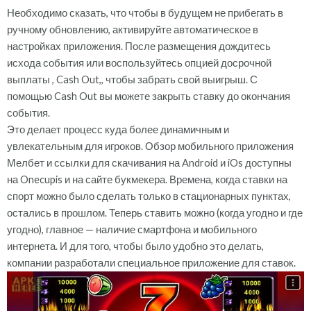
Необходимо сказать, что чтобы в будущем не прибегать в
ручному обновлению, активируйте автоматическое в
настройках приложения. После размещения дождитесь
исхода события или воспользуйтесь опцией досрочной
выплаты , Cash Out,, чтобы забрать свой выигрыш. С
помощью Cash Out вы можете закрыть ставку до окончания
события.
Это делает процесс куда более динамичным и
увлекательным для игроков. Обзор мобильного приложения
Мелбет и ссылки для скачивания на Android и iOs доступны
на Onecupis и на сайте букмекера. Времена, когда ставки на
спорт можно было сделать только в стационарных пунктах,
остались в прошлом. Теперь ставить можно (когда угодно и где
угодно), главное — наличие смартфона и мобильного
интернета. И для того, чтобы было удобно это делать,
компании разработали специальное приложение для ставок.