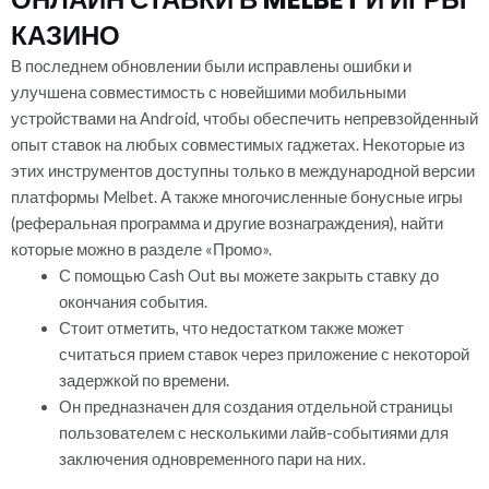
КАЗИНО
В последнем обновлении были исправлены ошибки и
улучшена совместимость с новейшими мобильными
устройствами на Android, чтобы обеспечить непревзойденный
опыт ставок на любых совместимых гаджетах. Некоторые из
этих инструментов доступны только в международной версии
платформы Melbet. А также многочисленные бонусные игры
(реферальная программа и другие вознаграждения), найти
которые можно в разделе «Промо».
С помощью Cash Out вы можете закрыть ставку до
окончания события.
Стоит отметить, что недостатком также может
считаться прием ставок через приложение с некоторой
задержкой по времени.
Он предназначен для создания отдельной страницы
пользователем с несколькими лайв-событиями для
заключения одновременного пари на них.