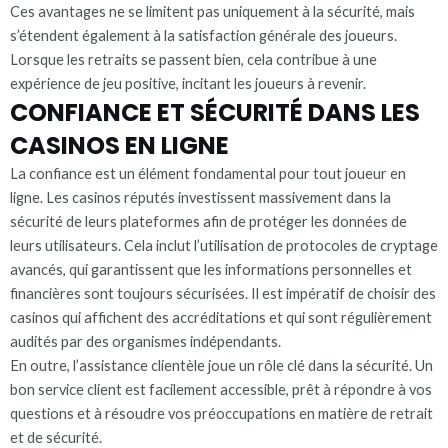
Ces avantages ne se limitent pas uniquement à la sécurité, mais
s’étendent également à la satisfaction générale des joueurs.
Lorsque les retraits se passent bien, cela contribue à une
expérience de jeu positive, incitant les joueurs à revenir.
CONFIANCE ET SÉCURITÉ DANS LES
CASINOS EN LIGNE
La confiance est un élément fondamental pour tout joueur en
ligne. Les casinos réputés investissent massivement dans la
sécurité de leurs plateformes afin de protéger les données de
leurs utilisateurs. Cela inclut l’utilisation de protocoles de cryptage
avancés, qui garantissent que les informations personnelles et
financières sont toujours sécurisées. Il est impératif de choisir des
casinos qui affichent des accréditations et qui sont régulièrement
audités par des organismes indépendants.
En outre, l’assistance clientèle joue un rôle clé dans la sécurité. Un
bon service client est facilement accessible, prêt à répondre à vos
questions et à résoudre vos préoccupations en matière de retrait
et de sécurité.