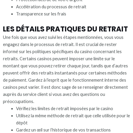
Accélération du processus de retrait
Transparence sur les frais
LES DÉTAILS PRATIQUES DU RETRAIT
Une fois que vous avez suivi les étapes mentionnées, vous vous
engagez dans le processus de retrait. Il est crucial de rester
informé sur les politiques spécifiques du casino concernant les
retraits. Certains casinos peuvent imposer une limite sur le
montant que vous pouvez retirer chaque jour, tandis que d’autres
peuvent offrir des retraits instantanés pour certaines méthodes
de paiement. Gardez à l’esprit que le fonctionnement interne des
casinos peut varier. Il est donc sage de se renseigner directement
auprès du service client si vous avez des questions ou
préoccupations.
Vérifiez les limites de retrait imposées par le casino
Utilisez la même méthode de retrait que celle utilisée pour le
dépôt
Gardez un œil sur l’historique de vos transactions