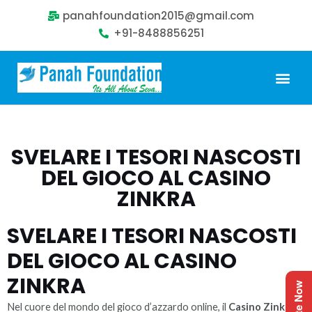
panahfoundation2015@gmail.com
+91-8488856251
Our Problem
Our Sollution
Our Impact
Get Involved
SVELARE I TESORI NASCOSTI
DEL GIOCO AL CASINO
ZINKRA
SVELARE I TESORI NASCOSTI
DEL GIOCO AL CASINO
ZINKRA
Donate Now
Nel cuore del mondo del gioco d’azzardo online, il
Casino Zinkra
si