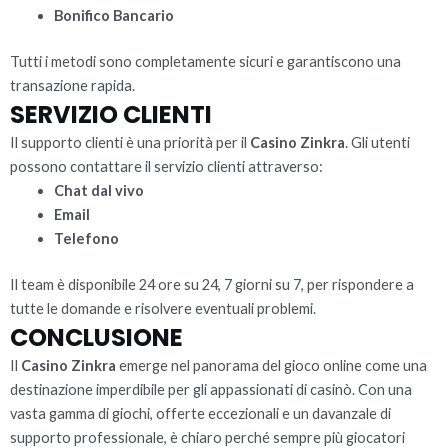
Bonifico Bancario
Tutti i metodi sono completamente sicuri e garantiscono una
transazione rapida.
SERVIZIO CLIENTI
Il supporto clienti è una priorità per il
Casino Zinkra
. Gli utenti
possono contattare il servizio clienti attraverso:
Chat dal vivo
Email
Telefono
Il team è disponibile 24 ore su 24, 7 giorni su 7, per rispondere a
tutte le domande e risolvere eventuali problemi.
CONCLUSIONE
Il
Casino Zinkra
emerge nel panorama del gioco online come una
destinazione imperdibile per gli appassionati di casinò. Con una
vasta gamma di giochi, offerte eccezionali e un davanzale di
supporto professionale, è chiaro perché sempre più giocatori