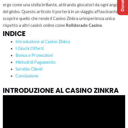
erge come una stella brillante, attirando giocatori da ogni angolo
del globo. Questo articolo ti porterà in un viaggio affascinante per
scoprire quello che rende il Casino Zinkra un’esperienza unica
rispetto a altri casinò online come
Rolldorado Casino
.
INDICE
Introduzione al Casino Zinkra
I Giochi Offerti
Bonus e Promozioni
Metodi di Pagamento
Servizio Clienti
Conclusione
INTRODUZIONE AL CASINO ZINKRA