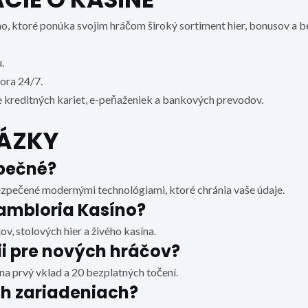
no, ktoré ponúka svojim hráčom široký sortiment hier, bonusov a b
.
ora 24/7.
kreditných kariet, e-peňaženiek a bankových prevodov.
TÁZKY
zpečné?
ezpečené modernými technológiami, ktoré chránia vaše údaje.
Gambloria Kasíno?
v, stolových hier a živého kasína.
cii pre nových hráčov?
na prvý vklad a 20 bezplatných točení.
h zariadeniach?