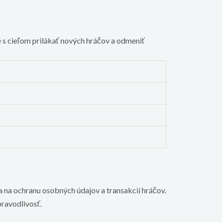
é s cieľom prilákať nových hráčov a odmeniť
 na ochranu osobných údajov a transakcií hráčov.
pravodlivosť.