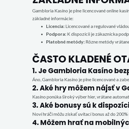
Gambloria Kasíno je plne licencované online kasí
základné informácie:
Licencia:
Licencované a regulované vládou
Podpora:
K dispozícii je zákaznícka podp
Platobné metódy:
Rôzne metódy vrátane 
ČASTO KLADENÉ O
1. Je Gambloria Kasíno be
Áno, Gambloria Kasíno je plne licencované a zab
2. Aké hry môžem nájsť v 
Kasíno ponúka široký výber hier, vrátane automato
3. Aké bonusy sú k dispozí
Noví hráči môžu získať uvítací bonus až do 200% 
4. Môžem hrať na mobilnýc