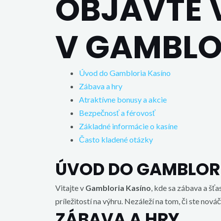
OBJAVTE 
V GAMBLO
Úvod do Gambloria Kasíno
Zábava a hry
Atraktívne bonusy a akcie
Bezpečnosť a férovosť
Základné informácie o kasíne
Často kladené otázky
ÚVOD DO GAMBLOR
Vitajte v
Gambloria Kasíno
, kde sa zábava a šťa
príležitostí na výhru. Nezáleží na tom, či ste n
ZÁBAVA A HRY