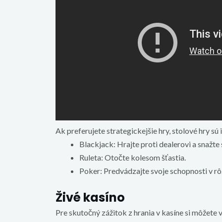
Ak preferujete strategickejšie hry, stolové hry 
Blackjack: Hrajte proti dealerovi a snažte 
Ruleta: Otočte kolesom šťastia.
Poker: Predvádzajte svoje schopnosti v r
Živé kasíno
Pre skutočný zážitok z hrania v kasíne si môžete