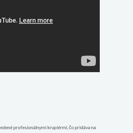
 vedené profesionálnymi krupiérmi, čo pridáva na