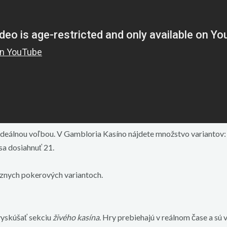
sú ideálnou voľbou. V Gambloria Kasíno nájdete množstvo variantov:
sa dosiahnuť 21.
ôznych pokerových variantoch.
 vyskúšať sekciu
živého kasína
. Hry prebiehajú v reálnom čase a sú