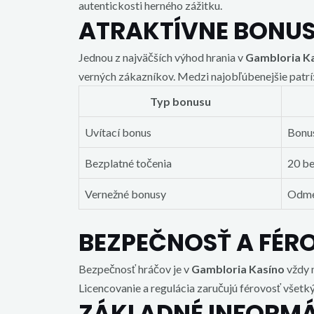
autentickosti herného zážitku.
ATRAKTÍVNE BONUS
Jednou z najväčších výhod hrania v
Gambloria K
verných zákazníkov. Medzi najobľúbenejšie patrí
Typ bonusu
Uvítací bonus
Bonus
Bezplatné točenia
20 be
Vernežné bonusy
Odmen
BEZPEČNOSŤ A FÉR
Bezpečnosť hráčov je v
Gambloria Kasíno
vždy n
Licencovanie a regulácia zaručujú férovosť všetký
ZÁKLADNÉ INFORMÁ