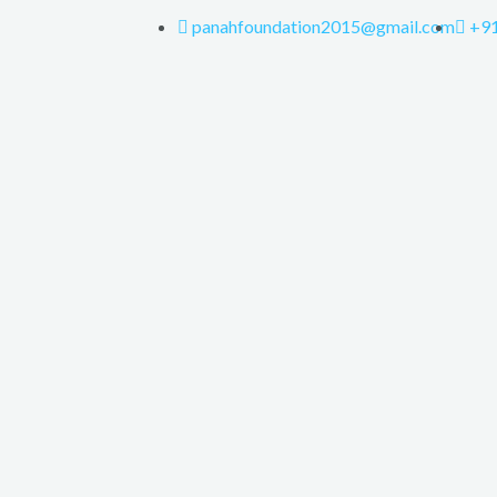
panahfoundation2015@gmail.com
+9