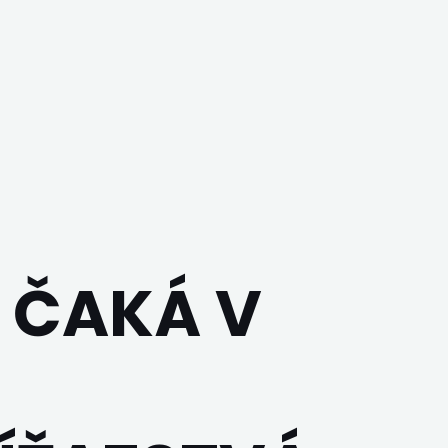
A ČAKÁ V