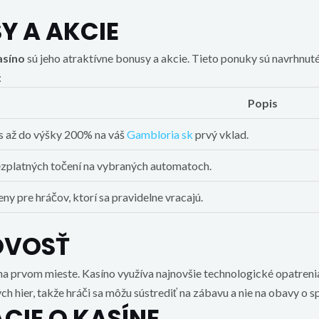
Y A AKCIE
asíno
sú jeho atraktívne bonusy a akcie. Tieto ponuky sú navrhnut
:
Popis
 až do výšky 200% na váš
Gambloria sk
prvý vklad.
zplatných točení na vybraných automatoch.
y pre hráčov, ktorí sa pravidelne vracajú.
OVOSŤ
a prvom mieste. Kasíno využíva najnovšie technologické opatrenia
ch hier, takže hráči sa môžu sústrediť na zábavu a nie na obavy o s
CIE O KASÍNE