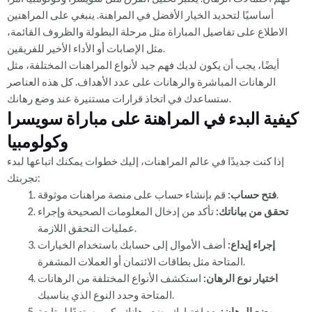
أساسيًا لتحديد الخيار الأفضل في المراهنة. ينبغي على المراهنين
الاطلاع على تفاصيل المباراة مثل مرحلة البطولة والظروف القائمة،
مثل الإصابات أو الأداء الأخير للفريقين.
أيضًا، يجب أن يكون لديك فهم جيد لأنواع المراهنات المختلفة، مثل
الرهانات المباشرة والرهانات على عدد الأهداف. كل هذه العناصر
ستساعدك في اتخاذ قرارات مستنيرة عند وضع رهانك.
كيفية البدء في المراهنة على مباراة سويسرا
وكولومبيا
إذا كنت جديدًا في عالم المراهنات، إليك خطوات يمكنك اتباعها لبدء
تجربتك:
قم بإنشاء حساب على منصة مراهنات موثوقة.
فتح حساب:
تحقق من بياناتك:
تأكد من إدخال المعلومات الصحيحة وإجراء
عمليات التحقق اللازمة.
إجراء إيداع:
أضف الأموال إلى حسابك باستخدام الخيارات
المتاحة مثل بطاقات الائتمان أو العملات المشفرة.
اختيار نوع الرهان:
استكشف الأنواع المختلفة من الرهانات
المتاحة وحدد النوع الذي يناسبك.
وضع الرهان:
بعد اختيارك، ضع رهانك وكن مستعدًا لمتابعة