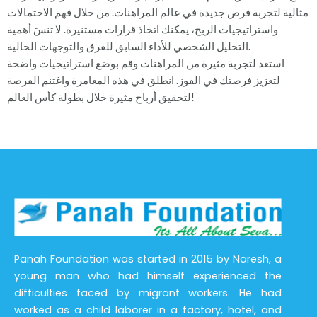
مثالية لتجربة فرص جديدة في عالم المراهنات. من خلال فهم الاحتمالات
واستراتيجيات الربح، يمكنك اتخاذ قرارات مستنيرة. لا تنسَ أهمية
التحليل الشخصي للأداء السابق للفرق والتوجهات الحالية.
استعد لتجربة مثيرة من المراهنات وقم بوضع استراتيجيات واضحة
لتعزيز فرصتك في الفوز. انطلق في هذه المغامرة واغتنم الفرصة
لتحقيق أرباح مثيرة خلال بطولة كأس العالم!
Panah Foundation was started in 2015 by Naresh, a
young man who had himself experienced the
difficulties faced by migrant workers. He had
worked as a child laborer in a factory, hotel, and