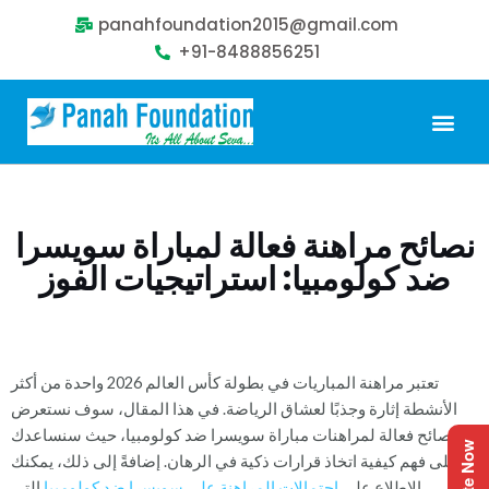
panahfoundation2015@gmail.com
+91-8488856251
Our Problem
Our Sollution
Our Impact
Get Involved
نصائح مراهنة فعالة لمباراة سويسرا
ضد كولومبيا: استراتيجيات الفوز
تعتبر مراهنة المباريات في بطولة كأس العالم 2026 واحدة من أكثر
الأنشطة إثارة وجذبًا لعشاق الرياضة. في هذا المقال، سوف نستعرض
نصائح فعالة لمراهنات مباراة سويسرا ضد كولومبيا، حيث سنساعدك
Donate Now
على فهم كيفية اتخاذ قرارات ذكية في الرهان. إضافةً إلى ذلك، يمكنك
الاطلاع على
احتمالات المراهنة على سويسرا ضد كولومبيا
التي