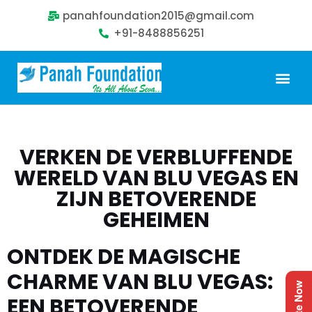
panahfoundation2015@gmail.com
+91-8488856251
Our Problem
Our Sollution
Our Impact
Get Involved
VERKEN DE VERBLUFFENDE
WERELD VAN BLU VEGAS EN
ZIJN BETOVERENDE
GEHEIMEN
ONTDEK DE MAGISCHE
CHARME VAN BLU VEGAS:
Donate Now
EEN BETOVERENDE