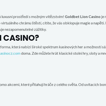
á luxusní prostředí s možným vítězstvím!
Goldbet Lion Casino
je 
irtuálního chrámu štěstí, cítíte, že vás obklopuje magie a napětí.
ibuje nezapomenutelné zážitky.
N CASINO?
atforma, která nabízí široké spektrum kasinových her a možností s
casinocz.com
doma. Zde můžete hrát klasické stolní hry, sloty a mn
mo akcemi, které přitahují hráče z celého světa. Od uvítacích bon