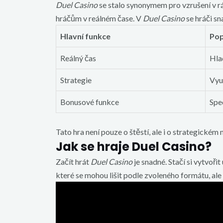
Duel Casino
se stalo synonymem pro vzrušení v rá
hráčům v reálném čase. V
Duel Casino
se hráči sn
Hlavní funkce
Pop
Reálný čas
Hla
Strategie
Využ
Bonusové funkce
Spec
Tato hra není pouze o štěstí, ale i o strategickém 
Jak se hraje Duel Casino?
Začít hrát
Duel Casino
je snadné. Stačí si vytvořit
které se mohou lišit podle zvoleného formátu, al