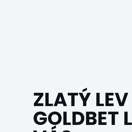
ZLATÝ LEV
GOLDBET 