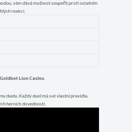
áhodou, vám dává možnost soupeřit proti ostatním
hlých reakcí.
Goldbet Lion Casino
.
ímu duelu. Každý duel má své vlastní pravidla,
ých herních dovedností.