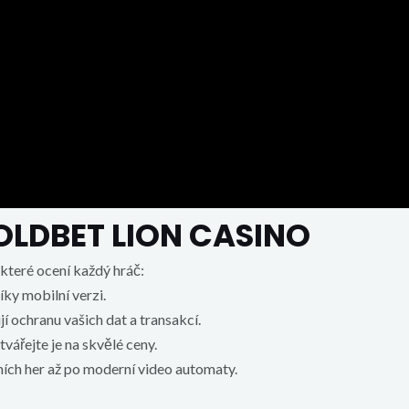
OLDBET LION CASINO
 které ocení každý hráč:
íky mobilní verzi.
í ochranu vašich dat a transakcí.
tvářejte je na skvělé ceny.
ích her až po moderní video automaty.